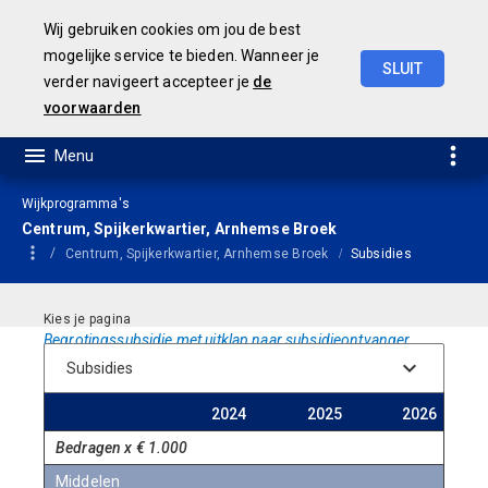
Wij gebruiken cookies om jou de best
mogelijke service te bieden. Wanneer je
SLUIT
verder navigeert accepteer je
de
Geamendeerde
Begroting
2025
voorwaarden
Wijkprogramma's
Centrum, Spijkerkwartier, Arnhemse Broek
Centrum, Spijkerkwartier, Arnhemse Broek
Subsidies
Begrotingssubsidie met uitklap naar subsidieontvanger.
Begroting
Begroting
Meer
2024
2025
2026
Bedragen x € 1.000
Middelen