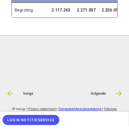
Begroting
2.117.263
2.271.057
2.256.098
2
Vorige
Volgende
© Inergy
|
Privacy statement
|
Toegankelijkheidsverklaring
|
Sitemap
LOGIN NOTITIESERVICE