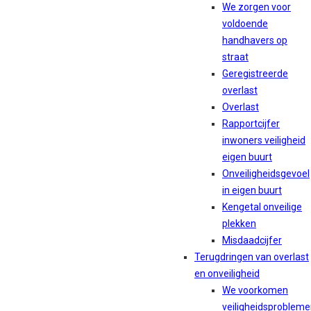
We zorgen voor
voldoende
handhavers op
straat
Geregistreerde
overlast
Overlast
Rapportcijfer
inwoners veiligheid
eigen buurt
Onveiligheidsgevoel
in eigen buurt
Kengetal onveilige
plekken
Misdaadcijfer
Terugdringen van overlast
en onveiligheid
We voorkomen
veiligheidsproblem