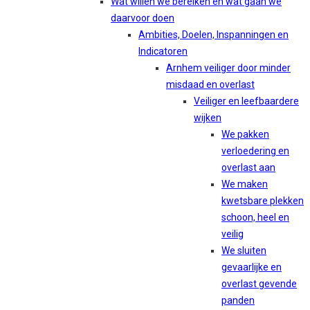
Wat willen we bereiken en wat gaan we
daarvoor doen
Ambities, Doelen, Inspanningen en
Indicatoren
Arnhem veiliger door minder
misdaad en overlast
Veiliger en leefbaardere
wijken
We pakken
verloedering en
overlast aan
We maken
kwetsbare plekken
schoon, heel en
veilig
We sluiten
gevaarlijke en
overlast gevende
panden