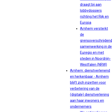
draagt bij aan
lobbydossiers
richting het Rijk en
Europa
Arnhem versterkt
de
grensoverschrijden
samenwerking in de
Euregio en met
steden in Noordrijn-
Westfalen (NRW)
Arnhem: dienstverlenend
en herkenbaar - Arnhem
blijft zich inzetten voor
verbetering van de
(digitale) dienstverlening
aan haar inwoners en
ondernemers