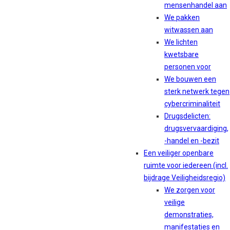
mensenhandel aan
We pakken
witwassen aan
We lichten
kwetsbare
personen voor
We bouwen een
sterk netwerk tegen
cybercriminaliteit
Drugsdelicten:
drugsvervaardiging,
-handel en -bezit
Een veiliger openbare
ruimte voor iedereen (incl.
bijdrage Veiligheidsregio)
We zorgen voor
veilige
demonstraties,
manifestaties en