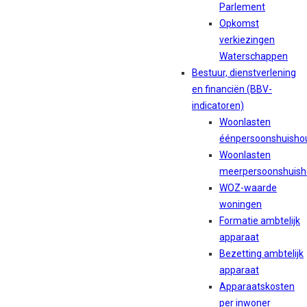
Parlement
Opkomst
verkiezingen
Waterschappen
Bestuur, dienstverlening
en financiën (BBV-
indicatoren)
Woonlasten
éénpersoonshuisho
Woonlasten
meerpersoonshuis
WOZ-waarde
woningen
Formatie ambtelijk
apparaat
Bezetting ambtelijk
apparaat
Apparaatskosten
per inwoner