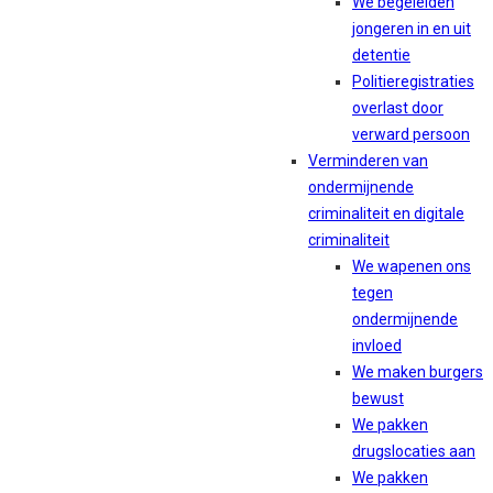
We begeleiden
jongeren in en uit
detentie
Politieregistraties
overlast door
verward persoon
Verminderen van
ondermijnende
criminaliteit en digitale
criminaliteit
We wapenen ons
tegen
ondermijnende
invloed
We maken burgers
bewust
We pakken
drugslocaties aan
We pakken