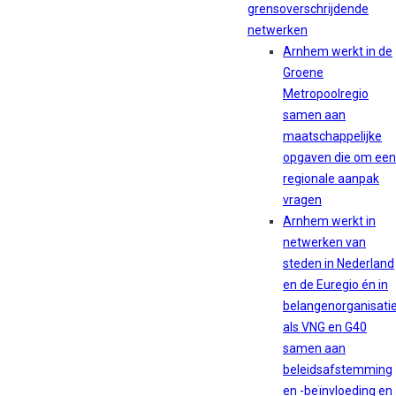
grensoverschrijdende
netwerken
Arnhem werkt in de
Groene
Metropoolregio
samen aan
maatschappelijke
opgaven die om een
regionale aanpak
vragen
Arnhem werkt in
netwerken van
steden in Nederland
en de Euregio én in
belangenorganisati
als VNG en G40
samen aan
beleidsafstemming
en -beïnvloeding en