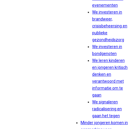
evenementen
We investeren in
brandweer,
crisisbeheersing en
publieke
gezondheidszorg
We investeren in
bondgenoten
We leren kinderen
en jongeren kritisch
denken en
verantwoord met
informatie om te
gaan
We signaleren
radicalisering en
gaan het tegen
Minder jongeren komen in