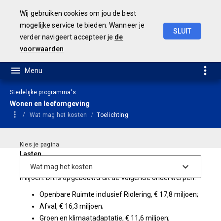
Wij gebruiken cookies om jou de best
mogelijke service te bieden. Wanneer je
SLUIT
verder navigeert accepteer je
de
Geamendeerde
Begroting
2025
voorwaarden
Stedelijke programma's
Wonen en leefomgeving
Wat mag het kosten
Toelichting
Lasten
De lasten voor 2025 zijn in totaal begroot op € 57,3
miljoen. Dit is opgebouwd uit de volgende onderwerpen:
Openbare Ruimte inclusief Riolering, € 17,8 miljoen;
Afval, € 16,3 miljoen;
Groen en klimaatadaptatie, € 11,6 miljoen;