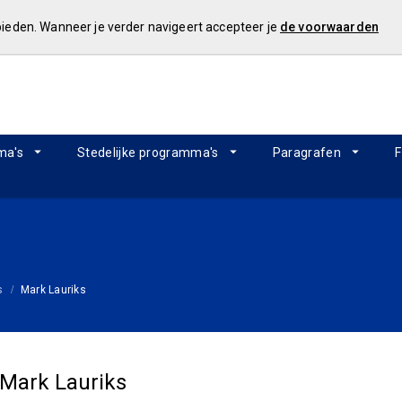
 bieden. Wanneer je verder navigeert accepteer je
de voorwaarden
ma's
Stedelijke programma's
Paragrafen
F
s
Mark Lauriks
Mark Lauriks