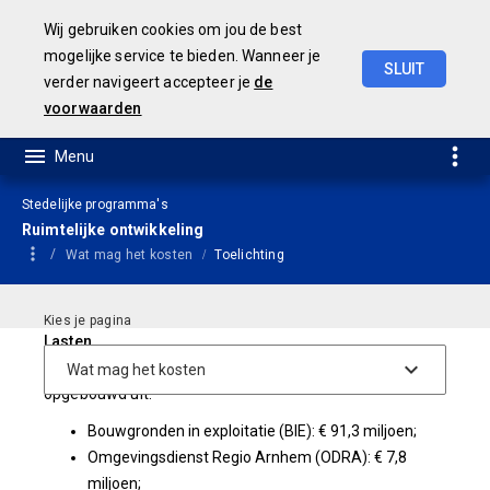
Wij gebruiken cookies om jou de best
mogelijke service te bieden. Wanneer je
SLUIT
verder navigeert accepteer je
de
Geamendeerde
Begroting
2025
voorwaarden
Stedelijke programma's
Ruimtelijke ontwikkeling
Wat mag het kosten
Toelichting
Lasten
De lasten voor 2025 zijn begroot op € 105,2 miljoen. Dit is
opgebouwd uit:
Bouwgronden in exploitatie (BIE): € 91,3 miljoen;
Omgevingsdienst Regio Arnhem (ODRA): € 7,8
miljoen;