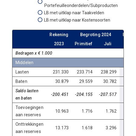
Portefeuilleonderdelen/Subproducten
LB met uitklap naar Taakvelden
LB met uitklap naar Kostensoorten
Rekening
Begroting 2024
Begro
2023
Primitief
Juli
202
Bedragen x € 1.000
Middelen
Lasten
231.330
233.714
238.299
242
Baten
30.879
29.559
30.782
32
Saldo lasten
-200.451
-204.155
-207.517
-209
en baten
Toevoegingen
10.963
1.716
1.762
1
aan reserves
Onttrekkingen
13.173
1.618
3.296
1
aan reserves