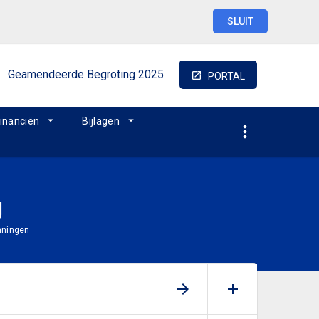
SLUIT
Geamendeerde
Begroting
2025
PORTAL
inanciën
Bijlagen
g
nningen