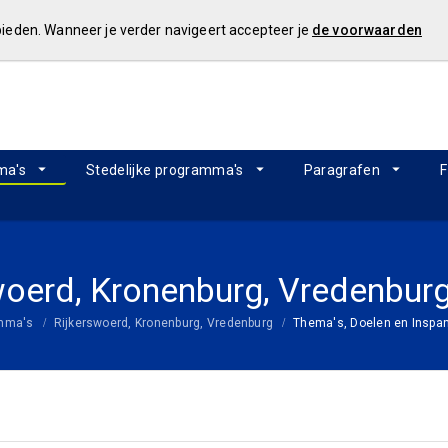
 bieden. Wanneer je verder navigeert accepteer je
de voorwaarden
ma's
Stedelijke programma's
Paragrafen
F
woerd, Kronenburg, Vredenbur
amma's
Rijkerswoerd, Kronenburg, Vredenburg
Thema's, Doelen en Inspa