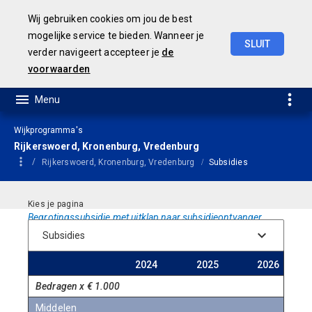
Wij gebruiken cookies om jou de best
mogelijke service te bieden. Wanneer je
SLUIT
verder navigeert accepteer je
de
Geamendeerde
Begroting
2025
voorwaarden
Wijkprogramma's
Rijkerswoerd, Kronenburg, Vredenburg
Rijkerswoerd, Kronenburg, Vredenburg
Subsidies
Begrotingssubsidie met uitklap naar subsidieontvanger.
Begroting
Begroting
Meer
2024
2025
2026
Bedragen x € 1.000
Middelen