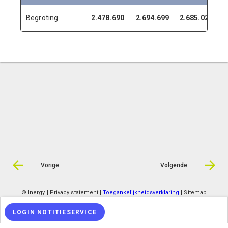
Begroting
2.478.690
2.694.699
2.685.020
2
Vorige
Volgende
© Inergy
|
Privacy statement
|
Toegankelijkheidsverklaring
|
Sitemap
LOGIN NOTITIESERVICE