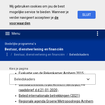
Wij gebruiken cookies om jou de best
mogelijke service te bieden. Wanneer je
SLUIT
verder navigeert accepteer je
de
Geamendeerde
Begroting
2025
voorwaarden
Stedelijke programma's
Bestuur, dienstverlening en financiën
Bestuur, dienstverlening en financiën
Beleidskaders
Evaluatie van de Rekenkamer Arnhem 2015
;
MIRT Agenda stedelijk netwerk Arnhem Nijmegen
;
Contourennotitie regio Arnhem-Nijmegen
via
raadsbrief d.d.21-01-2020
;
Beleid internationale betrekkingen (2021)
Regionale agenda Groene Metropoolregio Arnhem