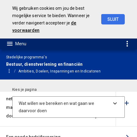
Wij gebruiken cookies om jou de best
mogelijke service te bieden. Wanneer je
SLUIT
verder navigeert accepteer je
de
Geamendeerde
Begroting
2025
voorwaarden
Stedelijke programma's
Bestuur, dienstverlening en financiën
Ambities, Doelen, Inspanningen en Indicatoren
Arnhem is een dienstverlenende en herkenbare
netwerkgemeente, die open staat voor
maatschappelijke initiatieven in het publieke
domein zowel vanuit de stad als vanuit de wijken