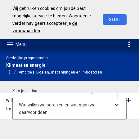
Wij gebruiken cookies om jou de best
mogelijke service te bieden. Wanneer je
SLUIT
verder navigeert accepteer je
de
Geamendeerde
Begroting
2025
voorwaarden
Stedelijke programma's
Klimaat en energie
Ambities, Doelen, Inspanningen en Indicatoren
We willen in 2050 een CO2 neutrale stad zijn. We
willen in 2030 een CO2-reductie realiseren van 61%
t.o.v. 2017.