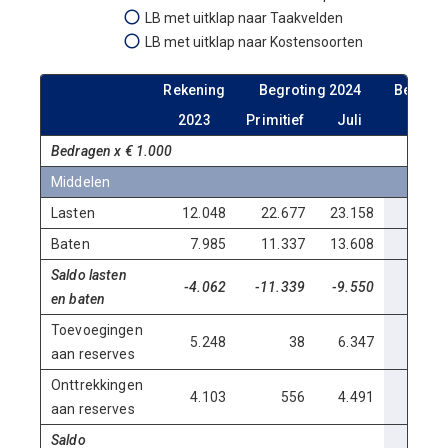
LB met uitklap naar Taakvelden
LB met uitklap naar Kostensoorten
Rekening
Begroting 2024
Begroti
2023
Primitief
Juli
2025
Bedragen x € 1.000
Middelen
Lasten
12.048
22.677
23.158
26.8
Baten
7.985
11.337
13.608
14.2
Saldo lasten
-4.062
-11.339
-9.550
-12.
en baten
Toevoegingen
5.248
38
6.347
aan reserves
Onttrekkingen
4.103
556
4.491
2.1
aan reserves
Saldo