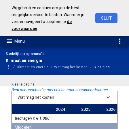
Wij gebruiken cookies om jou de best
mogelijke service te bieden. Wanneer je
SLUIT
verder navigeert accepteer je
de
Geamendeerde
Begroting
2025
voorwaarden
Stedelijke programma's
Klimaat en energie
Klimaat en energie
Wat mag het kosten
Subsidies
Begrotingssubsidie met uitklap naar subsidieontvanger.
Begroting
Begroting
Meer
2024
2025
2026
Bedragen x € 1.000
Middelen