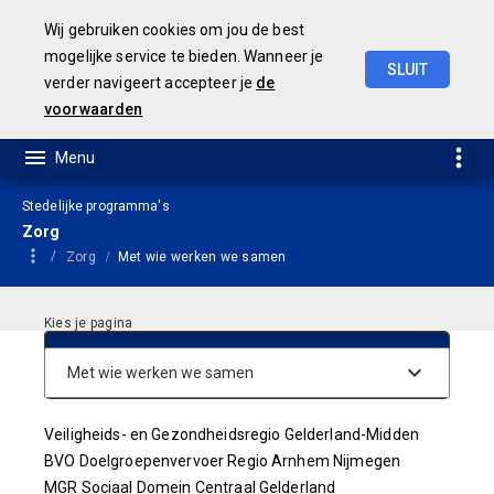
Wij gebruiken cookies om jou de best
mogelijke service te bieden. Wanneer je
SLUIT
verder navigeert accepteer je
de
Geamendeerde
Begroting
2025
voorwaarden
Stedelijke programma's
Zorg
Zorg
Met wie werken we samen
Verbonden partijen
Veiligheids- en Gezondheidsregio Gelderland-Midden
BVO Doelgroepenvervoer Regio Arnhem Nijmegen
MGR Sociaal Domein Centraal Gelderland