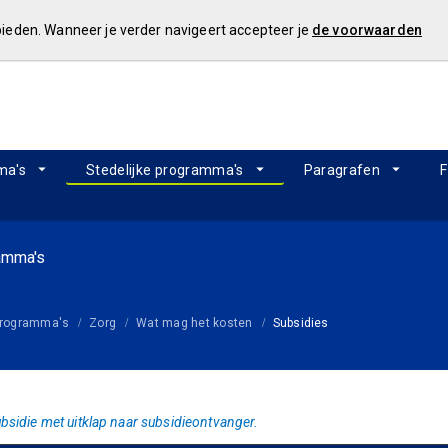
 bieden. Wanneer je verder navigeert accepteer je
de voorwaarden
ma's
Stedelijke programma's
Paragrafen
F
ramma's
 programma's
Zorg
Wat mag het kosten
Subsidies
bsidie met uitklap naar subsidieontvanger.