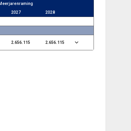
Meerjarenraming
2027
2028
2.656.115
2.656.115