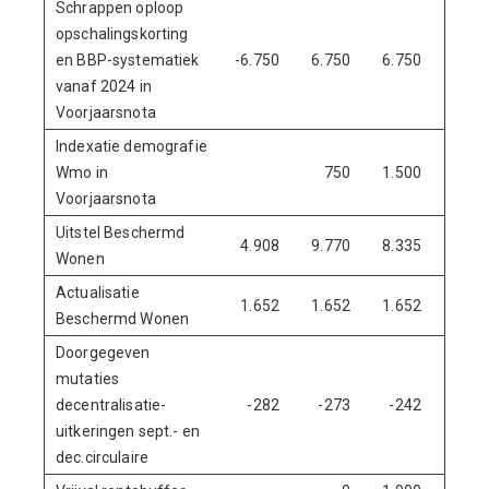
Schrappen oploop
opschalingskorting
en BBP-systematiek
-6.750
6.750
6.750
6.75
vanaf 2024 in
Voorjaarsnota
Indexatie demografie
Wmo in
750
1.500
2.25
Voorjaarsnota
Uitstel Beschermd
4.908
9.770
8.335
7.14
Wonen
Actualisatie
1.652
1.652
1.652
1.65
Beschermd Wonen
Doorgegeven
mutaties
decentralisatie-
-282
-273
-242
-24
uitkeringen sept.- en
dec.circulaire