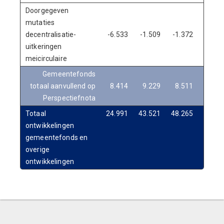
Doorgegeven
mutaties
decentralisatie-
-6.533
-1.509
-1.372
-1.39
uitkeringen
meicirculaire
Gemeentefonds
totaal aanvullend op
8.414
9.229
8.511
15.13
Perspectiefnota
Totaal
24.991
43.521
48.265
45.68
ontwikkelingen
gemeentefonds en
overige
ontwikkelingen