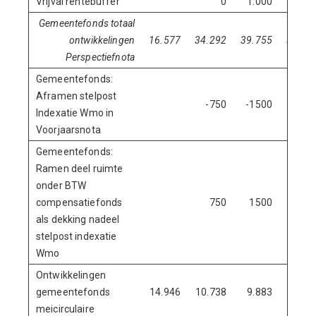
Vrijval rentebuffer
0
1.000
1.00
Gemeentefonds totaal
ontwikkelingen
16.577
34.292
39.755
30.55
Perspectiefnota
Gemeentefonds:
Aframen stelpost
-750
-1500
-225
Indexatie Wmo in
Voorjaarsnota
Gemeentefonds:
Ramen deel ruimte
onder BTW
compensatiefonds
750
1500
225
als dekking nadeel
stelpost indexatie
Wmo
Ontwikkelingen
gemeentefonds
14.946
10.738
9.883
16.52
meicirculaire