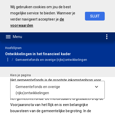
Wij gebruiken cookies om jou de best
mogelijke service te bieden. Wanneer je
SLUIT
verder navigeert accepteer je
de
Geamendeerde
Begroting
2025
voorwaarden
Hoofdlijnen
Ontwikkelingen in het financieel kader
Gemeentefonds en overige (rijks)ontwikkelingen
Het gemeentefonds is de grootste inkomstenbron voor
gemeenten. Jaarlijks worden gemeenten op een drietal
momenten geïnformeerd over de actuele raming van
het gemeentefonds. De meicirculaire is gebaseerd op de
Voorjaarsnota van het Rijk en is een belangrijke
bouwsteen van de gemeentelijke begroting. In de