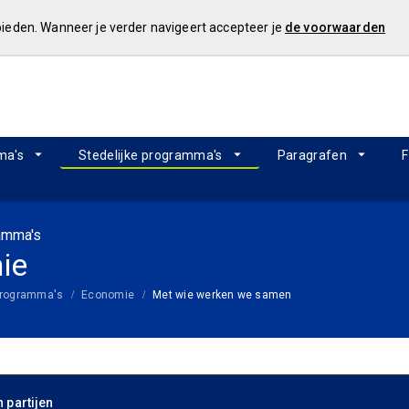
 bieden. Wanneer je verder navigeert accepteer je
de voorwaarden
ma's
Stedelijke programma's
Paragrafen
F
ramma's
ie
 programma's
Economie
Met wie werken we samen
 partijen