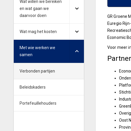
Wat willen we bereiken
en wat gaan we
daarvoor doen
GR Groene M
Euregio Rijn
Recreatiesc
Wat mag het kosten
Economic Bo
Voor meer i
Met wie werken we
samen
Partne
Verbonden partijen
Econo
Onder
Platf
Beleidskaders
Sticht
Indust
Portefeuillehouders
GreenB
Overig
Oost N
Provin