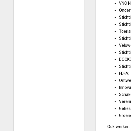
VNO N
Onderw
Sticht
Stich
Toeri
Sticht
Veluwe
Sticht
DOCKS 
Sticht
FDFA;
Ontwe
Innova
Schake
Vereni
Gelres
Groen
Ook werken w