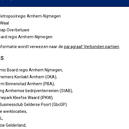
etropoolregio Arnhem-Nijmegen
-Waal
hap Overbetuwe
ard regio Arnhem-Nijmegen
nformatie wordt verwezen naar de
paragraaf Verbonden partijen
.
rs
mic Board regio Arnhem Nijmegen;
nemers Kontakt Arnhem (OKA);
orm Binnenstad Arnhem (PBA);
ing Arnhemse bedrijventerreinen (StAB);
riepark Kleefse Waard (IPKW);
usinessclub Gelderse Poort (GbcGP)
e werklocaties;
L;
cie Gelderland;