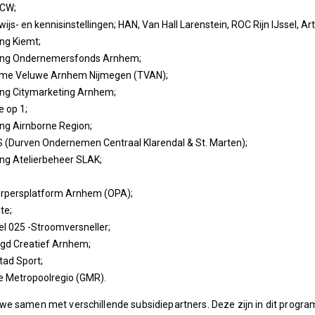
CW;
ijs- en kennisinstellingen; HAN, Van Hall Larenstein, ROC Rijn IJssel, Ar
ing Kiemt;
ting Ondernemersfonds Arnhem;
sme Veluwe Arnhem Nijmegen (TVAN);
ing Citymarketing Arnhem;
 op 1;
ing Airnborne Region;
(Durven Ondernemen Centraal Klarendal & St. Marten);
ing Atelierbeheer SLAK;
rpersplatform Arnhem (OPA);
te;
l 025 -Stroomversneller;
gd Creatief Arnhem;
tad Sport;
e Metropoolregio (GMR).
e samen met verschillende subsidiepartners. Deze zijn in dit program