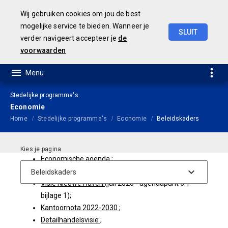
Wij gebruiken cookies om jou de best
mogelijke service te bieden. Wanneer je
SLUIT
verder navigeert accepteer je
de
Geamendeerde
Begroting
2025
voorwaarden
Stedelijke programma's
Economie
Home
Stedelijke programma's
Economie
Beleidskaders
Economische agenda
;
Visie werklocaties
;
Visie Nieuwe Haven
(juli 2020 - agendapunt 6.1
bijlage 1);
Kantoornota 2022-2030
;
Detailhandelsvisie
;