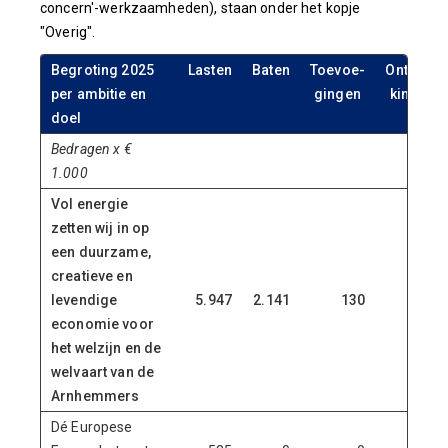
concern'-werkzaamheden), staan onder het kopje
"Overig".
Begroting 2025
Lasten
Baten
Toevoe-
Onttrek-
per ambitie en
gingen
kingen
doel
Bedragen x €
1.000
Vol energie
zetten wij in op
een duurzame,
creatieve en
levendige
5.947
2.141
130
390
economie voor
het welzijn en de
welvaart van de
Arnhemmers
Dé Europese