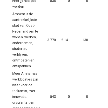
Energy hotspot
535
0
0
0
worden
Arnhem is de
aantrekkelijkste
stad van Oost-
Nederland om te
wonen, werken,
3.770
2.141
130
290
ondernemen,
studeren,
verblijven,
ontmoeten en
ontspannen
Meer Arnhemse
werklocaties zijn
klaar voor de
toekomst, met
innovatie,
543
0
0
0
circulariteit en