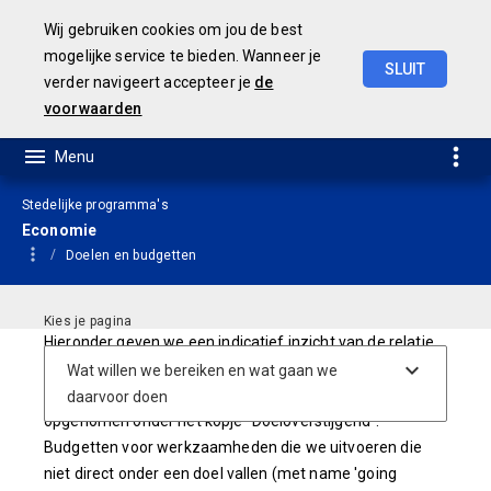
Wij gebruiken cookies om jou de best
mogelijke service te bieden. Wanneer je
SLUIT
verder navigeert accepteer je
de
Geamendeerde
Begroting
2025
voorwaarden
Stedelijke programma's
Economie
Doelen en budgetten
Hieronder geven we een indicatief inzicht van de relatie
tussen doelen en budgetten. Budgetten die betrekking
hebben op meerdere doelen (bijvoorbeeld formatie), zijn
opgenomen onder het kopje "Doeloverstijgend".
Budgetten voor werkzaamheden die we uitvoeren die
niet direct onder een doel vallen (met name 'going