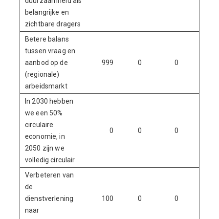
duurzaamheid als
belangrijke en
zichtbare dragers
Betere balans
tussen vraag en
aanbod op de
999
0
0
0
(regionale)
arbeidsmarkt
In 2030 hebben
we een 50%
circulaire
0
0
0
0
economie, in
2050 zijn we
volledig circulair
Verbeteren van
de
dienstverlening
100
0
0
100
naar