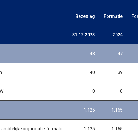
Bezetting
Formatie
Fo
31.12.2023
2024
48
47
n
40
39
&W
8
8
1.125
1.165
 ambtelijke organisatie formatie
1.125
1.165