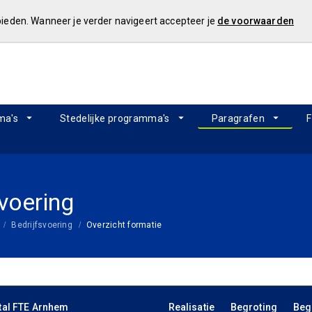
 bieden. Wanneer je verder navigeert accepteer je
de voorwaarden
ma's
Stedelijke programma's
Paragrafen
F
svoering
Bedrijfsvoering
Overzicht formatie
ntal FTE Arnhem
Realisatie
Begroting
Beg