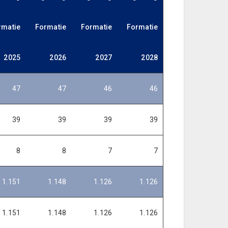
rmatie
Formatie
Formatie
Formatie
2025
2026
2027
2028
47
47
46
46
39
39
39
39
8
8
7
7
1.151
1.148
1.126
1.126
1.151
1.148
1.126
1.126