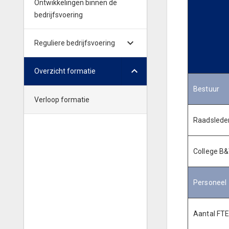
Ontwikkelingen binnen de
bedrijfsvoering
Reguliere bedrijfsvoering
Overzicht formatie
Bestuur
Verloop formatie
Raadslede
College B
Personeel
Aantal FTE