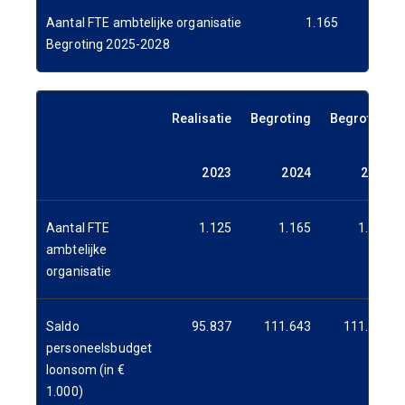
Aantal FTE ambtelijke organisatie
1.165
1.1
Begroting 2025-2028
Realisatie
Begroting
Begroting
2023
2024
2025
Aantal FTE
1.125
1.165
1.151
ambtelijke
organisatie
Saldo
95.837
111.643
111.314
personeelsbudget
loonsom (in €
1.000)