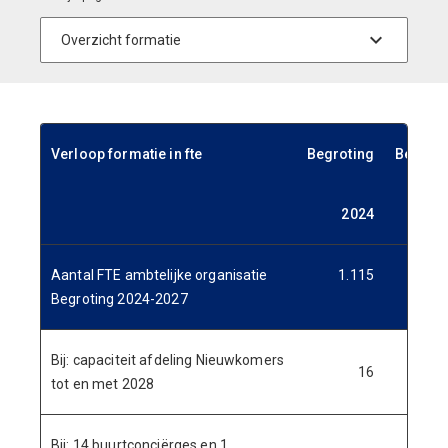
Verloop formatie in fte
Begroting
Begroti
2024
20
Aantal FTE ambtelijke organisatie
1.115
1.1
Begroting 2024-2027
Bij: capaciteit afdeling Nieuwkomers
16
tot en met 2028
Bij: 14 buurtconciërges en 1